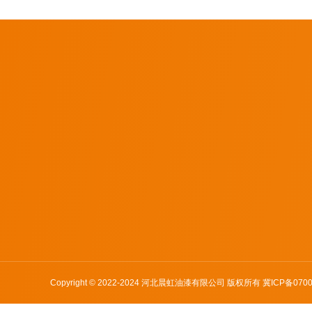
走进晨虹
产品介绍
产品展示
战略文化
通用基础产品
晨虹牌
公司资质
专用特色产品
高档醇酸漆
产品资质
佳威牌
总部视角
犀首牌
精彩牌
Copyright © 2022-2024 河北晨虹油漆有限公司 版权所有
冀ICP备0700
钧锐牌