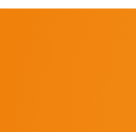
77
州区南午村镇前庄工业