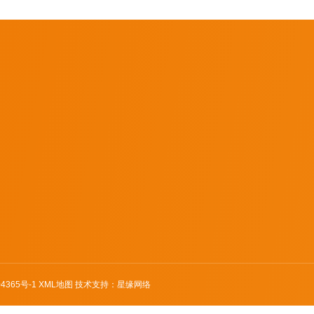
全国咨询热线
项目案例
4006-121-7
美化涂刷
电 话：0318-8735405
防锈翻新维护
地 址：河北省衡水市冀
区
4365号-1
XML地图
技术支持：星缘网络